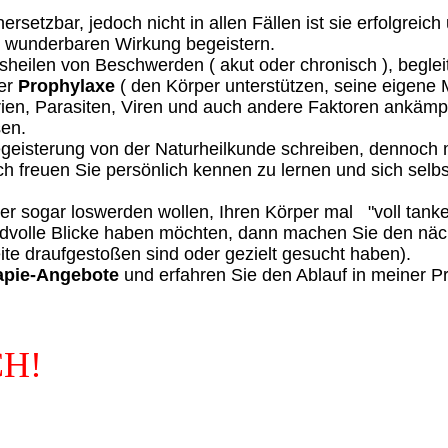
ersetzbar, jedoch nicht in allen Fällen ist sie erfolgreich 
r wunderbaren Wirkung begeistern.
heilen von Beschwerden ( akut oder chronisch ), begle
der
Prophylaxe
( den Körper unterstützen, seine eigene
ien, Parasiten, Viren und auch andere Faktoren ankämpfe
sen.
geisterung von der Naturheilkunde schreiben, dennoch mö
h freuen Sie persönlich kennen zu lernen und sich sel
r sogar loswerden wollen, Ihren Körper mal "voll tank
idvolle Blicke haben möchten, dann machen Sie den nächs
ite draufgestoßen sind oder gezielt gesucht haben).
apie-Angebote
und erfahren Sie den Ablauf in meiner Pr
CH!