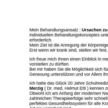
In meiner Praxis begleite ich Sie ge
mehr Energie, Wohlbefinden und meh
Mein Behandlungsansatz :
Ursachen zu
individuellen Behandlungskonzeptes unte
erforderlich.
Mein Ziel ist die Anregung der körperei
Erst wenn wir krank sind, stellen wir fes
Ich freue mich Ihnen einen Einblick in m
vorstellen zu dürften.
Bei mir haben Sie die Möglichkeit sich f
Genesung unterstützen und vor Allem ih
Ich hatte das Glück 20 Jahre Schulmedi
Merzig
( Dr. med. Helmut Etti ) kennen z
Obwohl ich am Anfang der modernen Natu
zahlreichen Therapieerfolge sehr schnel
perfektes Gesundheitssystem für alle K