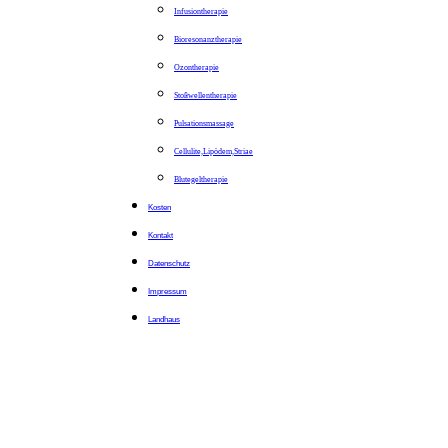
Infusiontherapie
Bioresonanztherapie
Ozontherapie
Stoßwellentherapie
Pulsationsmassage
Cellulite,Lipödem,Striae
Blutegeltherapie
Kosten
Kontakt
Datenschutz
Impressum
Landhaus