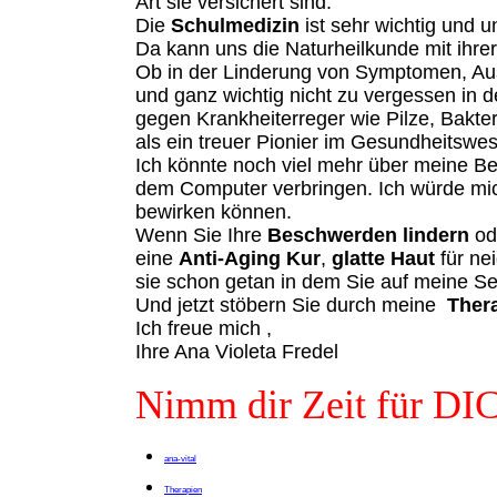
Art sie versichert sind.
Die
Schulmedizin
ist sehr wichtig und un
Da kann uns die Naturheilkunde mit ihre
Ob in der Linderung von Symptomen, Aus
und ganz wichtig nicht zu vergessen in 
gegen Krankheiterreger wie Pilze, Bakter
als ein treuer Pionier im Gesundheitswe
Ich könnte noch viel mehr über meine Be
dem Computer verbringen. Ich würde mic
bewirken können.
Wenn Sie Ihre
Beschwerden lindern
ode
eine
Anti-Aging Kur
,
glatte Haut
für ne
sie schon getan in dem Sie auf meine Se
Und jetzt stöbern Sie durch meine
Ther
Ich freue mich ,
Ihre Ana Violeta Fredel
Nimm dir Zeit für DI
ana-vital
Therapien