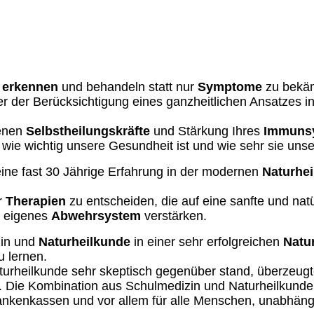
rne mit meinem ganzheitlichen Wissen und meiner Er
r Lebensfreude.
 erkennen
und behandeln statt nur
Symptome
zu bekämp
r der Berücksichtigung eines ganzheitlichen Ansatzes i
genen
Selbstheilungskräfte
und Stärkung Ihres
Immuns
t, wie wichtig unsere Gesundheit ist und wie sehr sie uns
eine fast 30 Jährige Erfahrung in der modernen
Naturhe
ür
Therapien
zu entscheiden, die auf eine sanfte und natür
r eigenes
Abwehrsystem
verstärken.
zin und
Naturheilkunde
in einer sehr erfolgreichen
Natur
u lernen.
rheilkunde sehr skeptisch gegenüber stand, überzeugt
l. Die Kombination aus Schulmedizin und Naturheilkunde
rankenkassen und vor allem für alle Menschen, unabhäng